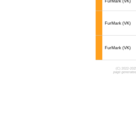
FurMark (VK)
FurMark (VK)
FurMark (VK)
(C) 2022-20
page generate