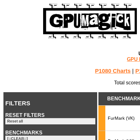
GPU 
P1080 Charts
|
P
Total score
BENCHMAR
FILTERS
RESET FILTERS
FurMark (VK)
Reset all
BENCHMARKS
[::CLEAR::]