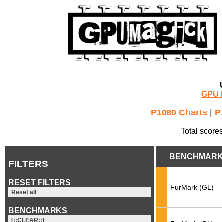
GPU 
P1080 Charts
|
P
Total score
BENCHMAR
FILTERS
RESET FILTERS
FurMark (GL)
Reset all
BENCHMARKS
[::CLEAR::]