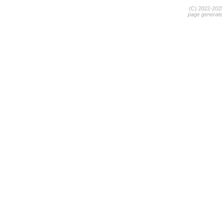
(C) 2022-20
page generat