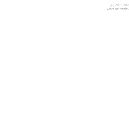
(C) 2022-20
page generate