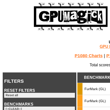
GPU 
P1080 Charts
|
P
Total score
BENCHMAR
FILTERS
FurMark (GL)
RESET FILTERS
Reset all
FurMark (GL)
BENCHMARKS
[::CLEAR::]