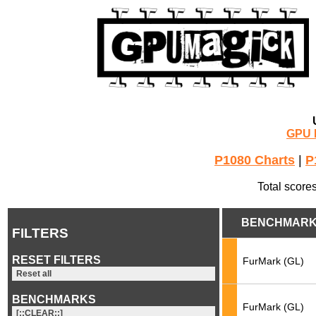
GPU 
P1080 Charts
|
P
Total score
BENCHMAR
FILTERS
RESET FILTERS
FurMark (GL)
Reset all
BENCHMARKS
FurMark (GL)
[::CLEAR::]