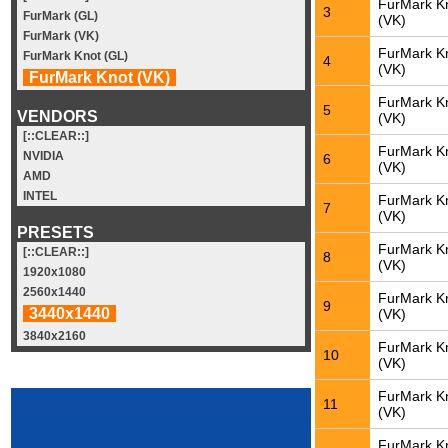
FurMark K
3
FurMark (GL)
(VK)
FurMark (VK)
FurMark K
FurMark Knot (GL)
4
(VK)
FurMark Knot (VK)
FurMark K
5
VENDORS
(VK)
[::CLEAR::]
FurMark K
NVIDIA
6
(VK)
AMD
INTEL
FurMark K
7
(VK)
PRESETS
FurMark K
[::CLEAR::]
8
(VK)
1920x1080
2560x1440
FurMark K
9
3440x1440
(VK)
3840x2160
FurMark K
10
(VK)
FurMark K
11
(VK)
FurMark K