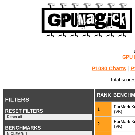
GPU 
P1080 Charts
|
P
Total score
RANK
BENCHM
FILTERS
FurMark K
1
RESET FILTERS
(VK)
Reset all
FurMark K
2
(VK)
BENCHMARKS
[::CLEAR::]