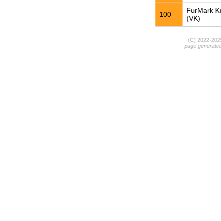
FurMark K
100
(VK)
(C) 2022-20
page generate