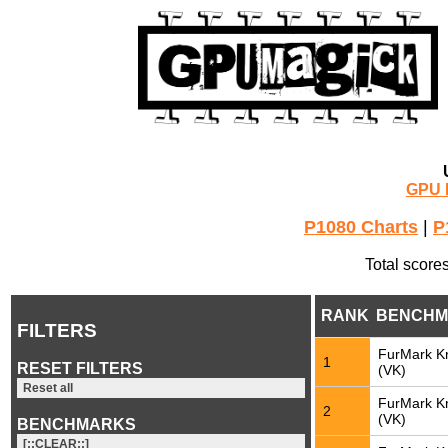
GPU 
P1080 Charts
|
P
Total score
RANK
BENCHM
FILTERS
FurMark K
1
RESET FILTERS
(VK)
Reset all
FurMark K
2
(VK)
BENCHMARKS
[::CLEAR::]