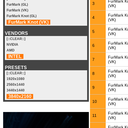
FurMark K
3
FurMark (GL)
(VK)
FurMark (VK)
FurMark K
FurMark Knot (GL)
4
(VK)
FurMark Knot (VK)
FurMark K
5
VENDORS
(VK)
[::CLEAR::]
FurMark K
NVIDIA
6
(VK)
AMD
INTEL
FurMark K
7
(VK)
PRESETS
FurMark K
8
[::CLEAR::]
(VK)
1920x1080
2560x1440
FurMark K
9
(VK)
3440x1440
3840x2160
FurMark K
10
(VK)
FurMark K
11
(VK)
FurMark K