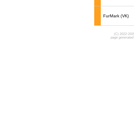
FurMark (VK)
(C) 2022-20
page generated