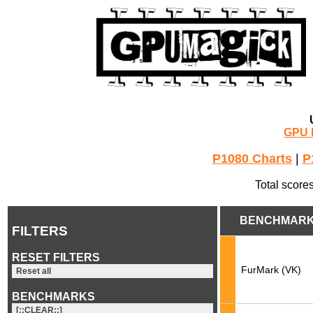
GPU 
P1080 Charts
|
P
Total score
BENCHMAR
FILTERS
RESET FILTERS
FurMark (VK)
Reset all
BENCHMARKS
[::CLEAR::]